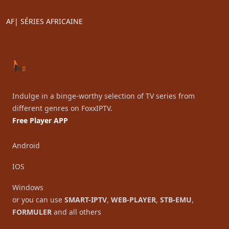
AF| SÉRIES AFRICAINE
Footer
Indulge in a binge-worthy selection of TV series from
different genres on FoxxIPTV.
Free Player APP
Android
IOS
Windows
or you can use
SMART-IPTV
,
WEB-PLAYER
,
STB-EMU
,
FORMULER
and all others